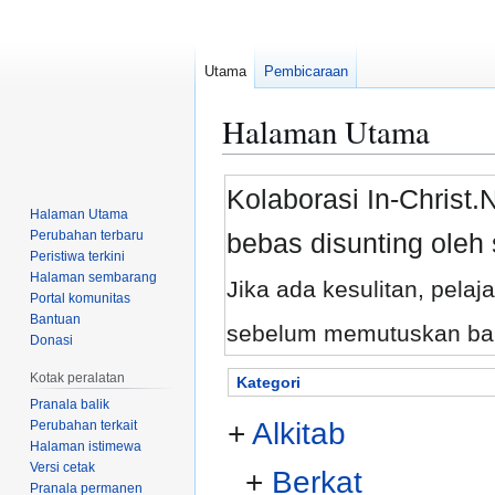
Utama
Pembicaraan
Halaman Utama
Loncat
Loncat
Kolaborasi In-Christ
ke
ke
Halaman Utama
navigasi
pencarian
Perubahan terbaru
bebas disunting oleh 
Peristiwa terkini
Halaman sembarang
Jika ada kesulitan, pelaj
Portal komunitas
Bantuan
sebelum memutuskan bah
Donasi
Kotak peralatan
Kategori
Pranala balik
+
Alkitab
Perubahan terkait
Halaman istimewa
Versi cetak
+
Berkat
Pranala permanen