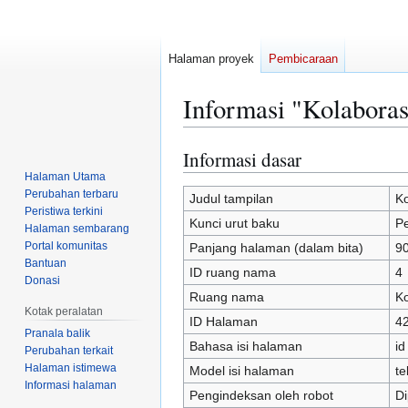
Halaman proyek
Pembicaraan
Informasi "Kolaboras
Informasi dasar
Loncat
Loncat
ke
ke
Halaman Utama
Perubahan terbaru
navigasi
pencarian
Judul tampilan
Ko
Peristiwa terkini
Kunci urut baku
Pe
Halaman sembarang
Portal komunitas
Panjang halaman (dalam bita)
9
Bantuan
ID ruang nama
4
Donasi
Ruang nama
Ko
Kotak peralatan
ID Halaman
4
Pranala balik
Bahasa isi halaman
id
Perubahan terkait
Halaman istimewa
Model isi halaman
te
Informasi halaman
Pengindeksan oleh robot
Di