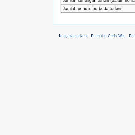
Jumlah suntingan terkini (dalam 90 har
Jumlah penulis berbeda terkini
Kebijakan privasi
Perihal In-Christ Wiki
Pen